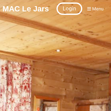
MAC Le Jars
Login
Menu