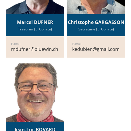
Marcel DUFNER
Christophe GARGASSON
Trésorier (5. Comité)
Secrétaire (5. Comité)
E-mail
E-mail
mdufner@bluewin.ch
kedubien@gmail.com
Jean-Luc BOVARD