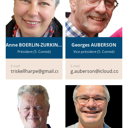
Anne BOERLIN-ZURKINDEN
Georges AUBERSON
Président (5. Comité)
Vice-président (5. Comité)
E-mail
E-mail
triskellharpe@gmail.com
g.auberson@icloud.com